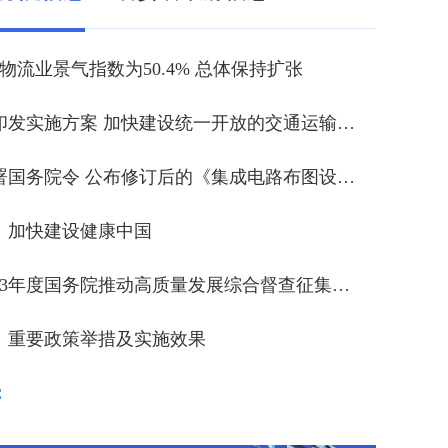
物流业景气指数为50.4% 总体保持扩张
四部门印发实施方案 加快建设统一开放的交通运输市场
李强签署国务院令 公布修订后的《集成电路布图设计保护条例》
：加快建设健康中国
关于2023年度国务院推动高质量发展综合督查征集问题线索的公告
】
重要政策举措及实施效果
共叙鱼水深情 共护一方安宁 王强开展“八一”建军节走访慰问活动
：