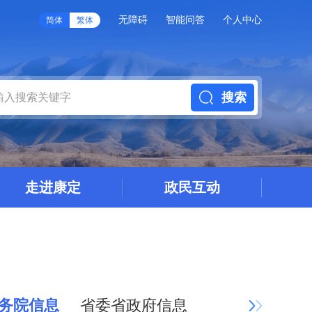
无障碍
智能问答
个人中心
简体
繁体
搜索
走进康定
政民互动
技能大赛
务院信息
省委省政府信息