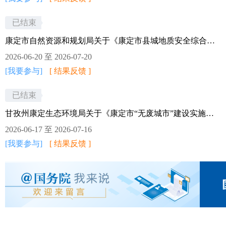
（试行）》（征求意见
稿）。现公开征求社会公
已结束
众意见，期限为30天
康定市自然资源和规划局关于《康定市县城地质安全综合整治实施方案》《康定市县城局部功能疏解实施方案》公开征集社会公众意见建议的公告
（2026年7月21日—2026年
2026-06-20 至 2026-07-20
8月20日）。如有意见建
[我要参与]
[ 结果反馈 ]
议，请书面或电话反馈至
已结束
康定市农牧农村和科技
局，地址：康定市榆林新
甘孜州康定生态环境局关于《康定市“无废城市”建设实施方案（2026-2030）》征求社会公众意见的公告
区情歌路355号康定市农牧
2026-06-17 至 2026-07-16
农村和科技局，联系电
[我要参与]
[ 结果反馈 ]
话：0836-2825285，邮箱：
2350181243@qq.com。
康定市农牧农村和科技
局 2026年7月21日