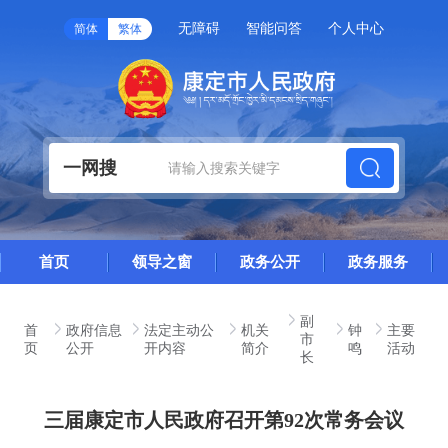
无障碍
智能问答
个人中心
简体
繁体
一网搜
首页
领导之窗
政务公开
政务服务
副
首
政府信息
法定主动公
机关
钟
主要
市
页
公开
开内容
简介
鸣
活动
长
三届康定市人民政府召开第92次常务会议