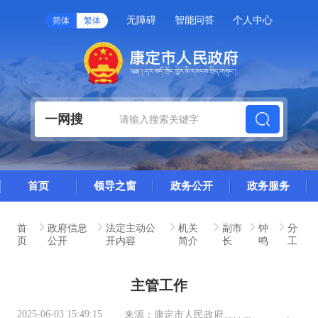
无障碍
智能问答
个人中心
简体
繁体
一网搜
首页
领导之窗
政务公开
政务服务
首
政府信息
法定主动公
机关
副市
钟
分
页
公开
开内容
简介
长
鸣
工
主管工作
2025-06-03 15:49:15
来源：
康定市人民政府