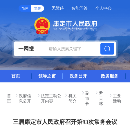
无障碍
智能问答
个人中心
简体
繁体
一网搜
首页
领导之窗
政务公开
政务服务
副
尹
首
政府信
法定主动公
机关
主要
市
天
页
息公开
开内容
简介
活动
长
林
三届康定市人民政府召开第93次常务会议