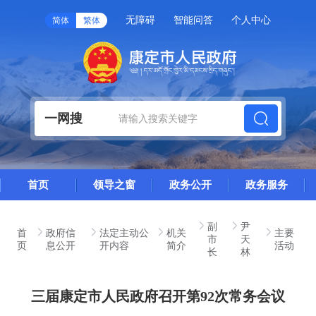
无障碍
智能问答
个人中心
简体
繁体
一网搜
首页
领导之窗
政务公开
政务服务
副
尹
首
政府信
法定主动公
机关
主要
市
天
页
息公开
开内容
简介
活动
长
林
三届康定市人民政府召开第92次常务会议