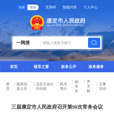
无障碍
智能问答
个人中心
简体
繁体
一网搜
首页
领导之窗
政务公开
政务服务
副
尹
首
政府信
法定主动公
机关
主要
市
天
页
息公开
开内容
简介
活动
长
林
三届康定市人民政府召开第90次常务会议