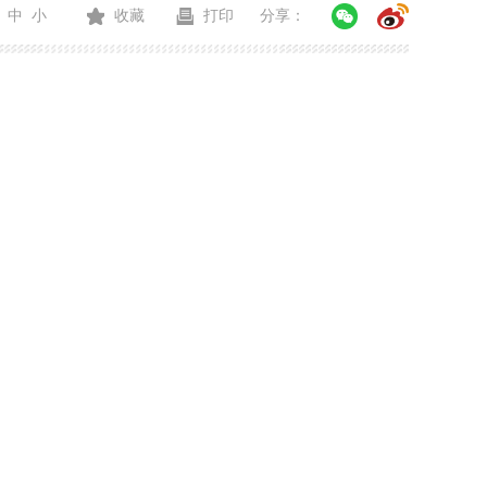
中
小
收藏
打印
分享：