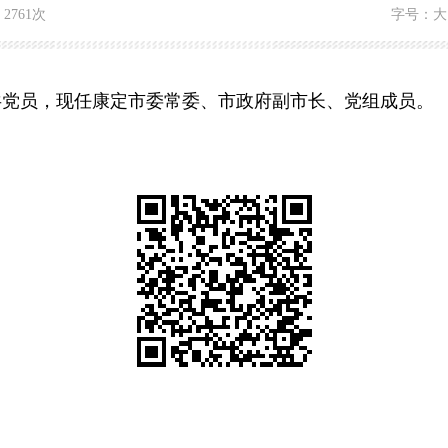
：
2761次
字号：
大
中共党员，现任康定市委常委、市政府副市长
、党组成员
。