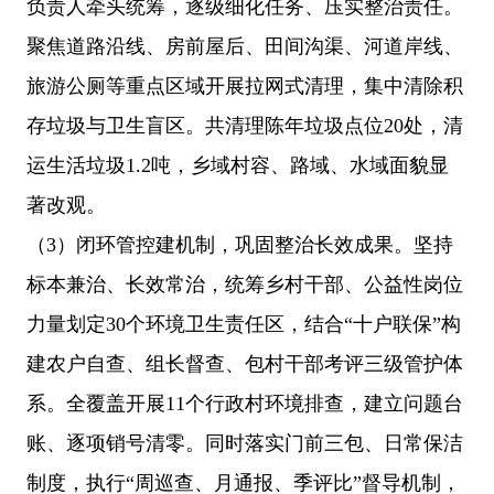
负责人牵头统筹，逐级细化任务、压实整治责任。
聚焦道路沿线、房前屋后、田间沟渠、河道岸线、
旅游公厕等重点区域开展拉网式清理，集中清除积
存垃圾与卫生盲区。共清理陈年垃圾点位20处，清
运生活垃圾1.2吨，乡域村容、路域、水域面貌显
著改观。
（3）闭环管控建机制，巩固整治长效成果。坚持
标本兼治、长效常治，统筹乡村干部、公益性岗位
力量划定30个环境卫生责任区，结合“十户联保”构
建农户自查、组长督查、包村干部考评三级管护体
系。全覆盖开展11个行政村环境排查，建立问题台
账、逐项销号清零。同时落实门前三包、日常保洁
制度，执行“周巡查、月通报、季评比”督导机制，