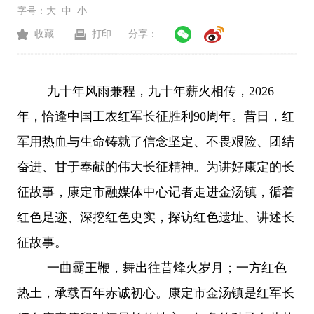
字号：
大
中
小
收藏
打印
分享：
九十年风雨兼程，九十年薪火相传，
2026
年，恰逢中国工农红军长征胜利90周年。昔日，红
军用热血与生命铸就了信念坚定、不畏艰险、团结
奋进、甘于奉献的伟大长征精神。为讲好康定的长
征故事，康定市融媒体中心记者走进金汤镇，循着
红色足迹、深挖红色史实，探访红色遗址、讲述长
征故事。
一曲霸王鞭，舞出往昔烽火岁月；一方红色
热土，承载百年赤诚初心。康定市金汤镇是红军长