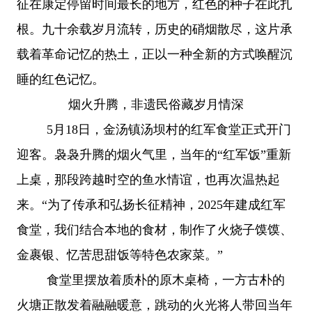
征在康定停留时间最长的地方，红色的种子在此扎
根。九十余载岁月流转，历史的硝烟散尽，这片承
载着革命记忆的热土，正以一种全新的方式唤醒沉
睡的红色记忆。
烟火升腾，非遗民俗藏岁月情深
5月18日，金汤镇汤坝村的红军食堂正式开门
迎客。袅袅升腾的烟火气里，当年的“红军饭”重新
上桌，那段跨越时空的鱼水情谊，也再次温热起
来。“为了传承和弘扬长征精神，2025年建成红军
食堂，我们结合本地的食材，制作了火烧子馍馍、
金裹银、忆苦思甜饭等特色农家菜。”
食堂里摆放着质朴的原木桌椅，一方古朴的
火塘正散发着融融暖意，跳动的火光将人带回当年