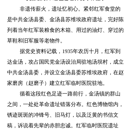
非遗传薪火，遗址忆初心。紧邻红军食堂的
是中共金汤县委、金汤县苏维埃政府遗址，完好陈
列着当年红军装粮食的木箱、用过的油灯、穿过的
草鞋和旧军服等老物件。
据党史资料记载，
1935年农历十月，红军到
达金汤，攻占国民党金汤设治局驻地汤坝村，成立
中共金汤县委，并设立金汤县委苏维埃政府，在赵
家磨房（赵磨子）建立红军临时医院驻地。
循着这段红色足迹一路前行，金汤镇的群山
之间，一处处革命遗址错落分布。红色博物馆内，
锈迹斑斑的冲锋号、旧马灯，以及泛黄的书信文
稿，诉说着先辈的赤胆忠诚。红军临时医院遗址