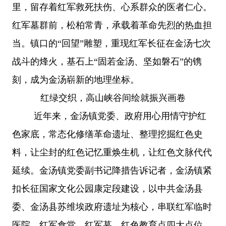
里，留存着红军救死扶伤、心系群众的医者仁心。
红军墓群前，松柏常青，承载着革命先烈的热血担
当。镇口的
“回望”雕塑，重现红军长征在金汤七次
战斗的烽火，基石上“固若金汤、坚如磐石”的镌
刻，成为金汤崭新的地理坐标。
红绿交织，高山峡谷间绘就振兴画卷
近年来，金汤镇党委、政府用心用情守护红
色家底，常态化修缮革命遗址、整理挖掘红色史
料，让尘封的红色记忆重焕生机，让红色文脉代代
延续。金汤镇党委副书记降措告诉记者，金汤镇紧
扣长征国家文化公园康定段建设，以中共金汤县
委、金汤县苏维埃政府遗址为核心，串联红军临时
医院、红军食堂、红军墓、红色教育点四大点位，