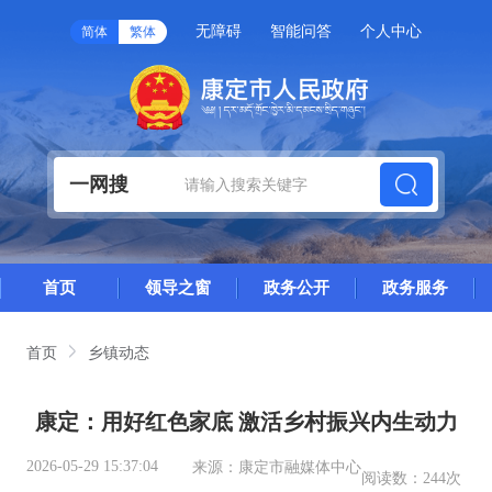
无障碍
智能问答
个人中心
简体
繁体
一网搜
首页
领导之窗
政务公开
政务服务
首页
乡镇动态
康定：用好红色家底 激活乡村振兴内生动力
2026-05-29 15:37:04
来源：
康定市融媒体中心
阅读数：
244次