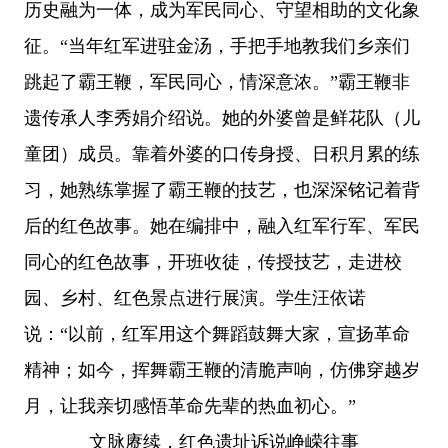
历史融为一体，成为军民同心、守望相助的文化象
征。
“当年红军进驻金汤，手把手地教我们乡亲们
跳起了霸王鞭，军民同心，情深意浓。”霸王鞭非
遗传承人李秀娟介绍说。她的外婆曾是鲜花队（儿
童团）成员。靠着外婆的口传身授、日积月累的练
习，她熟练掌握了霸王鞭的技艺，也深深铭记着背
后的红色故事。她在编排中，融入红军行军、军民
同心的红色故事，开班收徒，传授技艺，走进校
园、乡村、红色景点进行展演。学生汪依诺
说：“以前，红军用这个舞蹈鼓舞大家，宣扬革命
精神；如今，挥舞霸王鞭的清脆声响，仿佛穿越岁
月，让我亲切感悟革命先辈的热血初心。”
文脉赓续，红色遗址诉说峥嵘往事