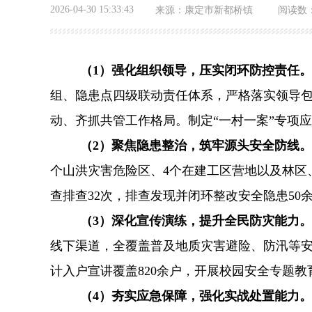
2026-04-30 15:33:43
来源：
康定市新都桥镇
阅读数
（
1
）
强化组织领导，压实闭环防控责任
。
组、隐患点四级联动责任体系，严格落实领导
动、齐抓共管工作格局。制定
“
一村一案
”
专项应
（
2
）
聚焦隐患整治，筑牢源头安全防线
。
个山洪灾害危险区、4个在建工区营地以及林区
查排查
32
次，排查发现
并闭环整改
安全隐患
50
（
3
）
深化宣传演练，提升全民防灾能力。
线下渠道，全覆盖普及地质灾害避险、防汛等
计入户宣讲覆盖
820
余户，开展校园安全专题教
（
4
）
夯实应急保障，强化实战处置能力。