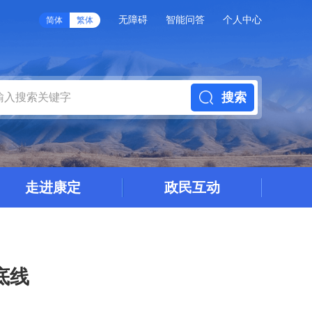
无障碍
智能问答
个人中心
简体
繁体
搜索
走进康定
政民互动
底线