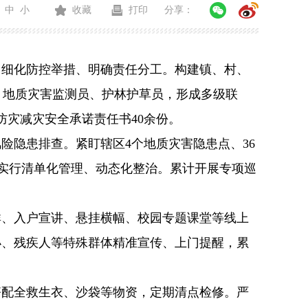
中
小
收藏
打印
分享：
，细化防控举措、明确责任分工。构建镇、村、
、地质灾害监测员、护林护草员，形成多级联
防灾减灾安全承诺责任书
40余
份。
风险隐患排查。紧盯辖区
4个地质灾害隐患点、36
实行清单化管理、动态化整治
。
累计开展专项巡
群、入户宣讲、悬挂横幅、校园专题课堂等线上
小、残疾人等特殊群体精准宣传、上门提醒，累
齐配全救生衣、沙袋等物资，定期清点检修。严