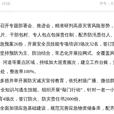
：
183次
字号：
大
召开专题部署会、推进会，精准研判高原灾害风险形势
包片、干部包村、专人包点包保责任制，配齐防汛责任人
急预案
26份
，开展安全员技能专项培训
3场次
32
名，签订
坚持预防为主、防治结合，常态化开展拉网式、全覆盖
、河道等重点区域，持续加大巡查频次，建立工作台账，
余
处，整改率
100%。
多措并举开展防灾减灾宣传教育，依托村级广播、微信
安全知识与逃生技能。组织开展
“敲门行动”，针对一老一
育
4场次，签订防火、防灾责任书
2000
份。
全面加强应急基础建设，规范完善应急物资储备库，配