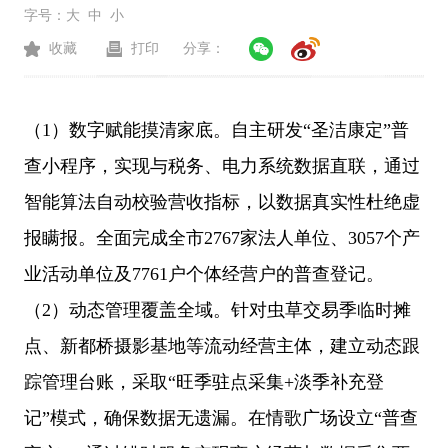
字号：
大
中
小
收藏
打印
分享：
（
1）数字赋能摸清家底。自主研发“圣洁康定”普
查小程序，实现与税务、电力系统数据直联，通过
智能算法自动校验营收指标，以数据真实性杜绝虚
报瞒报。全面完成全市2767家法人单位、3057个产
业活动单位及7761户个体经营户的普查登记。
（
2）动态管理覆盖全域。针对虫草交易季临时摊
点、新都桥摄影基地等流动经营主体，建立动态跟
踪管理台账，采取“旺季驻点采集+淡季补充登
记”模式，确保数据无遗漏。在情歌广场设立“普查