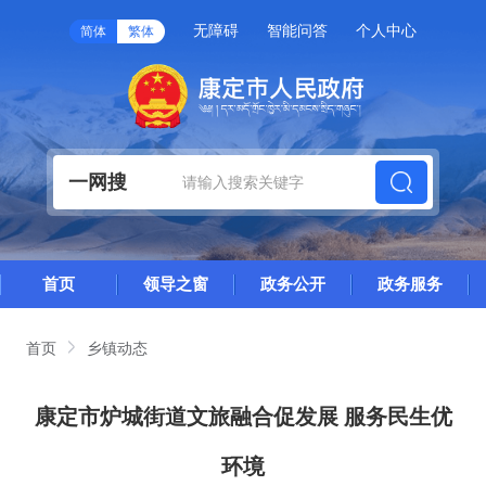
无障碍
智能问答
个人中心
简体
繁体
一网搜
首页
领导之窗
政务公开
政务服务
首页
乡镇动态
康定市炉城街道文旅融合促发展 服务民生优
环境