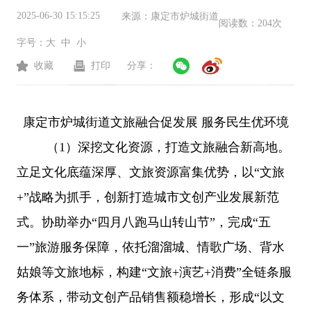
2025-06-30 15:15:25
来源：
康定市炉城街道
阅读数：
204次
字号：
大
中
小
收藏
打印
分享：
康定市
炉城街道文旅融合促发展
服务民生优环境
（
1
）
深挖文化资源，打造文旅融合新
高地。
立足文化底蕴深厚、文旅资源富集优势，以
“文旅
+”战略为抓手，创新打造城市文创产业发展新范
式。协助举办“四月八跑马山转山节”，完成“五
一”旅游服务保障，依托溜溜城、情歌广场、背水
姑娘等文旅地标，构建“文旅+演艺+消费”全链条服
务体系，带动文创产品销售额稳增长，形成“以文