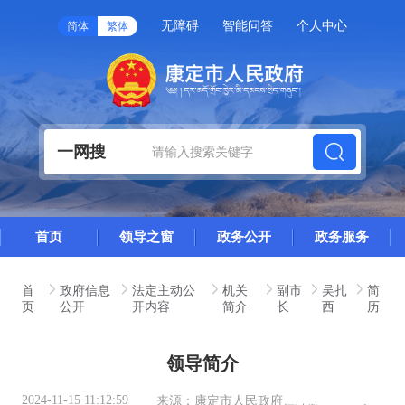
无障碍
智能问答
个人中心
简体
繁体
一网搜
首页
领导之窗
政务公开
政务服务
首
政府信息
法定主动公
机关
副市
吴扎
简
页
公开
开内容
简介
长
西
历
领导简介
2024-11-15 11:12:59
来源：
康定市人民政府