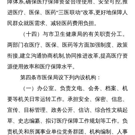
障体系
,
确保医疗保障资金合理使用、安全可控
,
推
进医疗、医保、医药
“三医联动”改革
,
更好地保障人
民群众就医需求、减轻医药费用负担。
（十四）
与
市
卫生健康
局
的有关职责分工。
两部门在医疗、医保、医药等方面加强制度、政策
衔接
,
建立沟通协商机制
,
协同推进改革
,
提高医疗资
源使用效率和医疗保障水平。
第四条
市
医保局设下列内设机构：
（一）
办公室。负责文电、会务、档案、机
要等机关日常运转工作。承担安全、保密、信息、
宣传、目标管理、政务公开、信访、综合性文稿起
草、史志编纂
、
拟订医疗保障工作规划等
工作
。负
责机关和所属事业单位党务群团、机构编制、人事