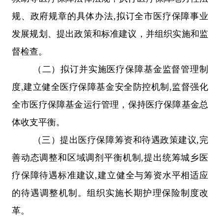
规、政府规章的具体办法
,
拟订全
市
医疗保障事业
发展规划
、提出政策和标准建议，
并组织实施和监
督检查。
（二）
拟订并实施医疗保障基金监督管理制
度
,
建立健全医疗保障基金安全防控机制
,
监督强化
全
市
医疗保障基金运行管理，保持医疗保障基金总
体收支平衡。
（三）提出
医疗保障筹资和待遇政策
建议
,
完
善动态调整和区域调剂平衡机制
,
提出
统筹城乡医
疗保障待遇标准
建议
,
建立健全与筹资水平相适应
的待遇调整机制。组织实施长期护理保险制度改
革。