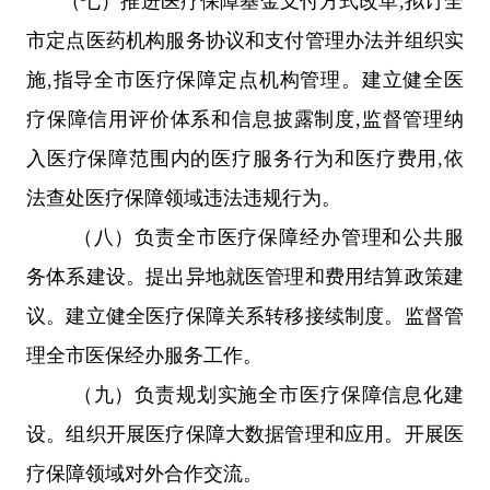
（七）
推进医疗保障基金支付方式改革
,
拟订全
市
定点医药机构服务协议和支付管理办法并组织实
施
,
指导全
市
医疗保障定点机构管理。建立健全医
疗保障信用评价体系和信息披露制度
,
监督管理纳
入医疗保障范围内的医疗服务行为和医疗费用
,
依
法查处医疗保障领域违法违规行为。
（八）
负责全
市
医疗保障经办管理和公共服
务体系建设。
提出
异地就医管理和费用结算政策
建
议
。建立健全医疗保障关系转移接续制度
。
监督管
理全
市
医保经办服务工作。
（九）
负责规划实施全
市
医疗保障信息化建
设。组织开展医疗保障大数据管理和应用。开展医
疗保障领域对外合作交流。