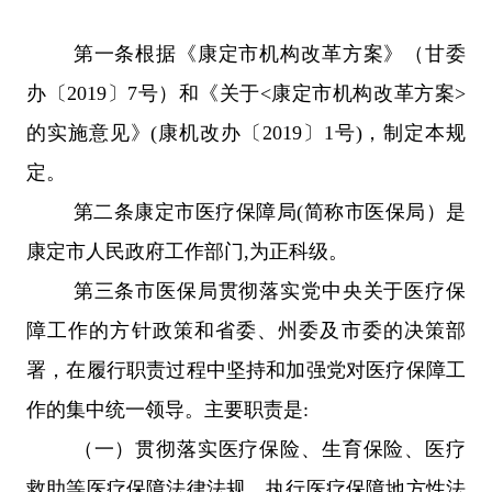
第一条
根据《
康定市
机构改革方案》
（甘委
办
〔
2019
〕
7号
）
和《关于
<
康定市
机构改革方案
>
的实施意见
》
(
康机改办
〔
2019
〕
1
号
)，制定本规
定。
第二条
康定市
医疗保障局
(简
称
市
医保局）是
康定市
人民政府工作部门
,
为正
科
级。
第三条
市
医保局贯彻落实党中央关于医疗保
障工作的方针政策和省委、州委
及市委
的决策部
署，在履行职责过程中坚持和加强党对医疗保障工
作的集中统一领导。主要职责是
:
（一）
贯彻落实医疗保险、生育保险、医疗
救助等医疗保障法律法规，执行医疗保障地方性法