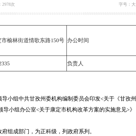
：
2978次
字号：
大
定市榆林街道情歌东路
150号
办公时间
2335
负责人
小组中共甘孜州委机构编制委员会印发<关于《甘孜州
作领导小组办公室<关于康定市机构改革方案的实施意见>》
府组成部门，为正科级，列政府系列。