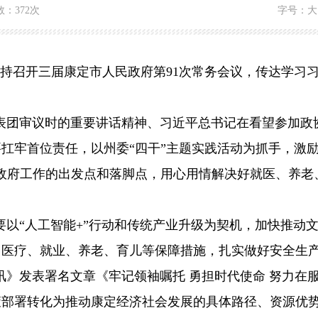
数：
372次
字号：
大
主持召开三届康定市人民政府第91次常务会议，传达学习
表团审议时的重要讲话精神、习近平总书记在看望参加政
要扛牢首位责任，以州委
“四干”主题实践活动为抓手，激
政府工作的出发点和落脚点，用心用情解决好就医、养老
要以
“人工智能+”行动和传统产业升级为契机，加快推动
、医疗、就业、养老、育儿等保障措施，扎实做好安全生
讯》发表署名文章《牢记领袖嘱托
勇担时代使命
努力在
策部署转化为推动康定经济社会发展的具体路径、资源优