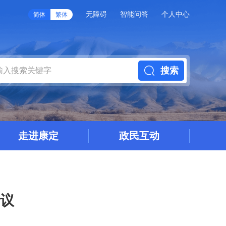
无障碍
智能问答
个人中心
简体
繁体
搜索
走进康定
政民互动
会议