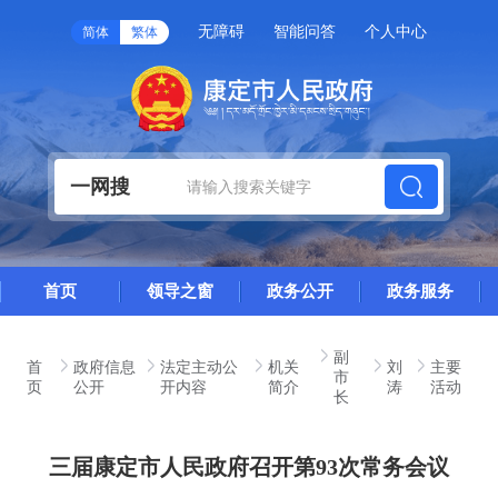
无障碍
智能问答
个人中心
简体
繁体
一网搜
首页
领导之窗
政务公开
政务服务
副
首
政府信息
法定主动公
机关
刘
主要
市
页
公开
开内容
简介
涛
活动
长
三届康定市人民政府召开第93次常务会议