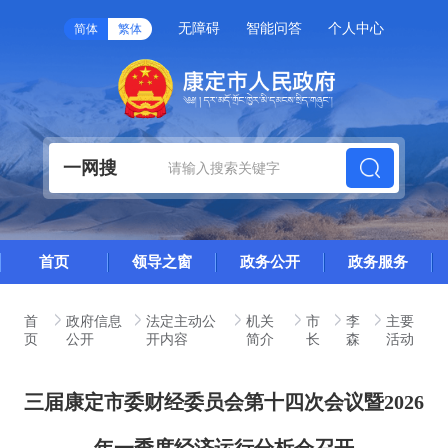
无障碍
智能问答
个人中心
简体
繁体
一网搜
首页
领导之窗
政务公开
政务服务
首
政府信息
法定主动公
机关
市
李
主要
页
公开
开内容
简介
长
森
活动
三届康定市委财经委员会第十四次会议暨2026