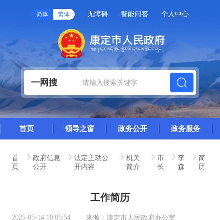
无障碍
智能问答
个人中心
简体
繁体
一网搜
首页
领导之窗
政务公开
政务服务
首
政府信息
法定主动公
机关
市
李
简
页
公开
开内容
简介
长
森
历
工作简历
2025-05-14 10:05:54
来源：
康定市人民政府办公室