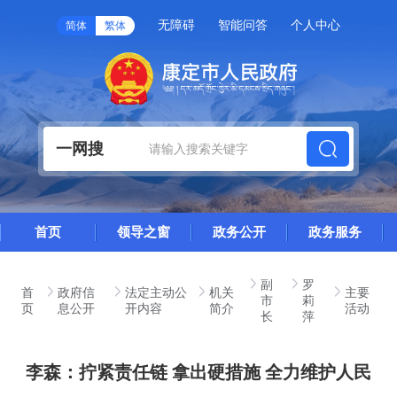
无障碍
智能问答
个人中心
简体
繁体
一网搜
首页
领导之窗
政务公开
政务服务
副
罗
首
政府信
法定主动公
机关
主要
市
莉
页
息公开
开内容
简介
活动
长
萍
李森：拧紧责任链 拿出硬措施 全力维护人民