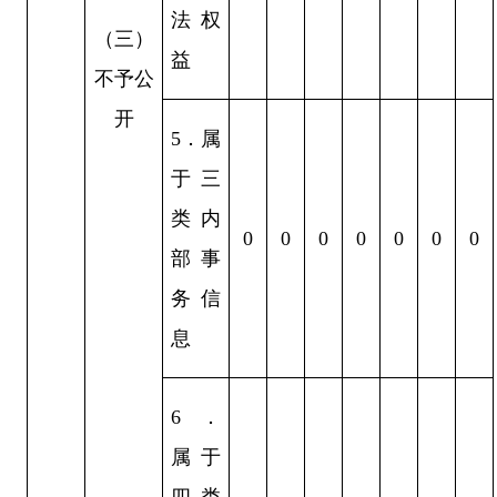
法权
（三）
益
不予公
开
5
．
属
于三
类内
0
0
0
0
0
0
0
部事
务信
息
6
．
属于
四类