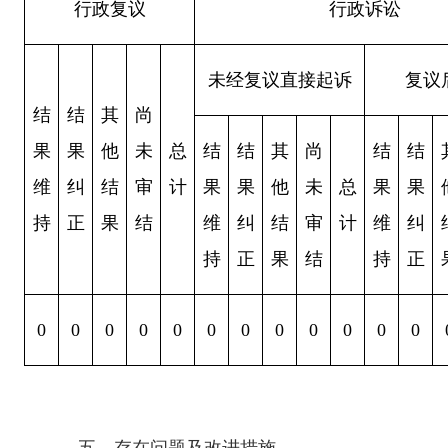
行政复议
行政诉讼
未经复议直接起诉
复议
结
结
其
尚
果
果
他
未
总
结
结
其
尚
结
结
维
纠
结
审
计
果
果
他
未
总
果
果
持
正
果
结
维
纠
结
审
计
维
纠
持
正
果
结
持
正
0
0
0
0
0
0
0
0
0
0
0
0
五、存在问题及改进措施