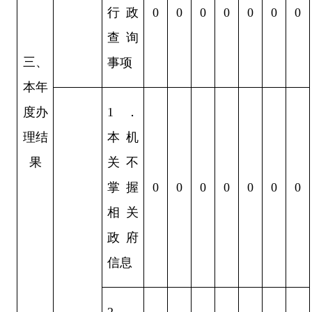
行政
0
0
0
0
0
0
0
查询
三、
事项
本年
度办
1
．
理结
本机
果
关不
掌握
0
0
0
0
0
0
0
相关
政府
信息
2
．