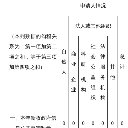
申请人情况
法人或其他组织
（本列数据的勾稽关
社
法
系为：第一项加第二
自
商
科
会
律
总
项之和，等于第三项
然
业
研
公
服
其
计
加第四项之和）
人
益
务
他
企
机
组
机
业
构
织
构
一、本年新收政府信
0
0
0
0
0
0
0