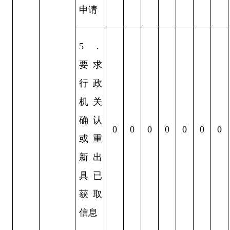
申请
5
．
要求
行政
机关
确认
0
0
0
0
0
0
0
或重
新出
具已
获取
信息