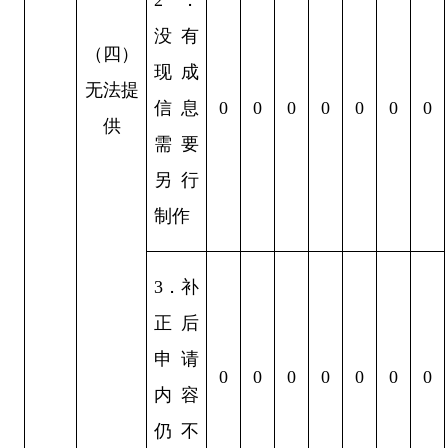
没有
（四）
现成
无法提
信息
0
0
0
0
0
0
0
供
需要
另行
制作
3
．
补
正后
申请
0
0
0
0
0
0
0
内容
仍不