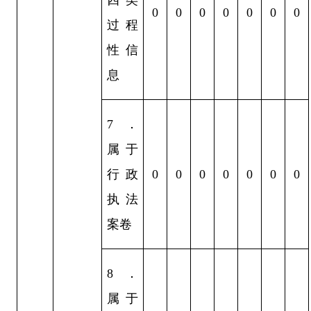
0
0
0
0
0
0
0
过程
性信
息
7
．
属于
行政
0
0
0
0
0
0
0
执法
案卷
8
．
属于