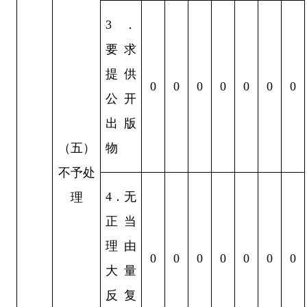
3
．
要求
提供
0
0
0
0
0
0
0
公开
出版
（五）
物
不予处
4
．
无
理
正当
理由
0
0
0
0
0
0
0
大量
反复