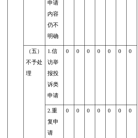
申请
内容
仍不
明确
（五）
1.信
0
0
0
0
0
0
0
不予处
访举
理
报投
诉类
申请
2.重
0
0
0
0
0
0
0
复申
请