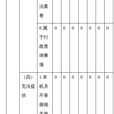
法案
卷
8.属
0
0
0
0
0
0
0
于行
政查
询事
项
（四）
1.本
0
0
0
0
0
0
0
无法提
机关
供
不掌
握相
关政