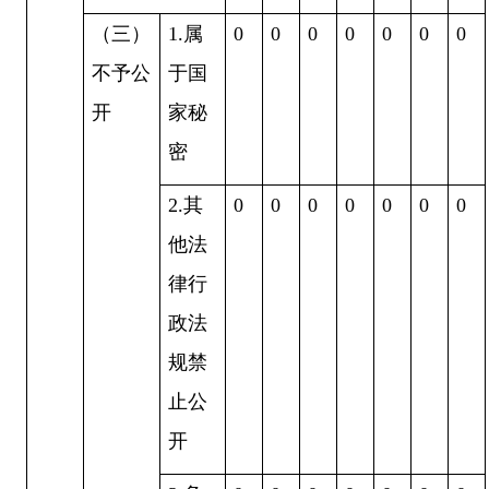
（三）
1.属
0
0
0
0
0
0
0
不予公
于国
开
家秘
密
2.其
0
0
0
0
0
0
0
他法
律行
政法
规禁
止公
开