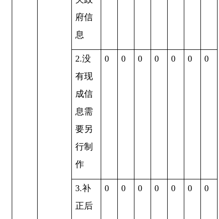
府信
息
2.没
0
0
0
0
0
0
0
有现
成信
息需
要另
行制
作
3.补
0
0
0
0
0
0
0
正后