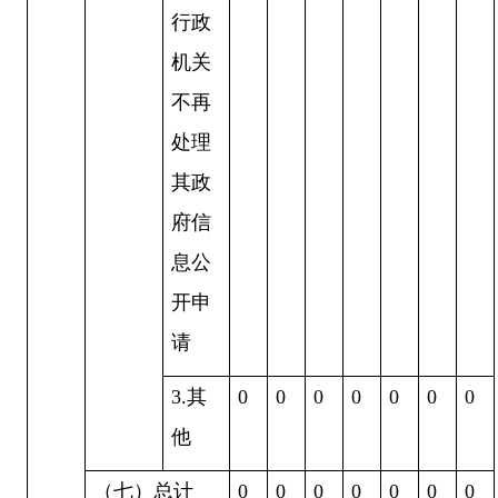
行政
机关
不再
处理
其政
府信
息公
开申
请
3.其
0
0
0
0
0
0
0
他
（七）总计
0
0
0
0
0
0
0