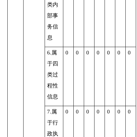
类内
部事
务信
息
6.属
0
0
0
0
0
0
0
于四
类过
程性
信息
7.属
0
0
0
0
0
0
0
于行
政执