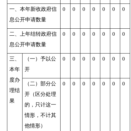
一、本年新收政府信
0
0
0
0
0
0
0
息公开申请数量
二、上年结转政府信
0
0
0
0
0
0
0
息公开申请数量
三、
（一）予以公
0
0
0
0
0
0
0
本年
开
度办
（二）部分公
0
0
0
0
0
0
0
理结
开（区分处理
果
的，只计这一
情形，不计其
他情形）