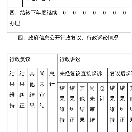
四、结转下年度继续
0
0
0
0
0
0
0
办理
四、政府信息公开行政复议、行政诉讼情况
行政复议
行政诉讼
结
结
其
尚
总
未经复议直接起诉
复议后起
果
果
他
未
计
结
结
其
尚
总
结
结
维
纠
结
审
果
果
他
未
计
果
果
持
正
果
结
维
纠
结
审
维
纠
持
正
果
结
持
正