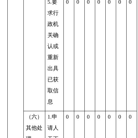
5.要
0
0
0
0
0
0
0
求行
政机
关确
认或
重新
出具
已获
取信
息
（六）
1.申
0
0
0
0
0
0
0
其他处
请人