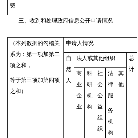
费
三、收到和处理政府信息公开申请情况
（本列数据的勾稽关
申请人情况
系为：第一项加第二
自
法人或其他组织
总
项之和，
然
计
商
科
社
法
其
等于第三项加第四项
人
业
研
会
律
他
之和）
企
机
公
服
业
构
益
务
组
机
织
构