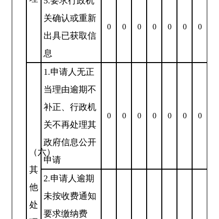
5.要求行政机
关确认或重新
0
0
0
0
0
0
0
出具已获取信
息
1.申请人无正
当理由逾期不
补正、行政机
0
0
0
0
0
0
0
关不再处理其
政府信息公开
（六）
申请
其
2.申请人逾期
他
未按收费通知
处
要求缴纳费