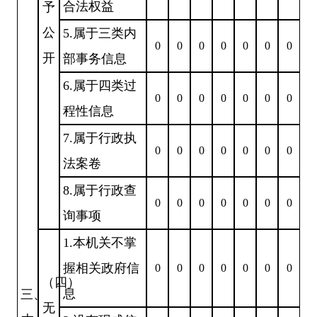
合法权益
予
公
5.属于三类内
0
0
0
0
0
0
0
开
部事务信息
6.属于四类过
0
0
0
0
0
0
0
程性信息
7.属于行政执
0
0
0
0
0
0
0
法案卷
8.属于行政查
0
0
0
0
0
0
0
询事项
1.本机关不掌
握相关政府信
0
0
0
0
0
0
0
（四）
息
三、
无