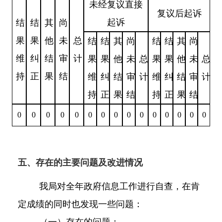
未经复议直接
复议后起诉
起诉
结
结
其
尚
果
果
他
未
总
结
结
其
尚
结
结
其
尚
维
纠
结
审
计
果
果
他
未
总
果
果
他
未
总
持
正
果
结
维
纠
结
审
计
维
纠
结
审
计
持
正
果
结
持
正
果
结
0
0
0
0
0
0
0
0
0
0
0
0
0
0
0
五、存在的主要问题及改进情况
我局对全年政府信息工作进行自查，在肯
定成绩的同时也发现一些问题：
（一）存在的问题：