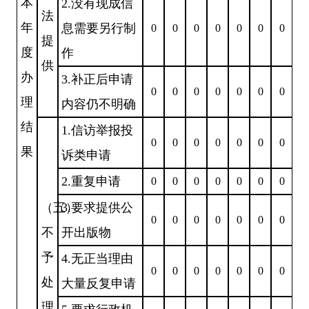
本
2.没有现成信
法
年
息需要另行制
0
0
0
0
0
0
0
提
度
作
供
办
3.补正后申请
0
0
0
0
0
0
0
理
内容仍不明确
结
1.信访举报投
0
0
0
0
0
0
0
果
诉类申请
2.重复申请
0
0
0
0
0
0
0
（五）
3.要求提供公
0
0
0
0
0
0
0
不
开出版物
予
4.无正当理由
0
0
0
0
0
0
0
处
大量反复申请
理