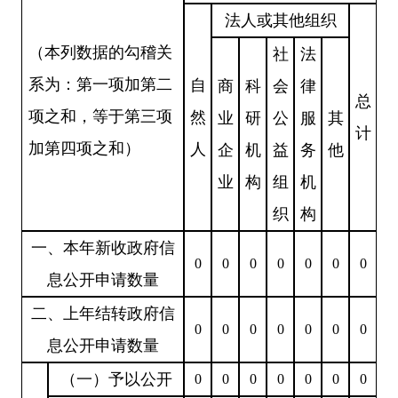
法人或其他组织
（本列数据的勾稽关
社
法
系为：第一项加第二
自
商
科
会
律
总
项之和，等于第三项
然
业
研
公
服
其
计
加第四项之和）
人
企
机
益
务
他
业
构
组
机
织
构
一、本年新收政府信
0
0
0
0
0
0
0
息公开申请数量
二、上年结转政府信
0
0
0
0
0
0
0
息公开申请数量
（一）予以公开
0
0
0
0
0
0
0