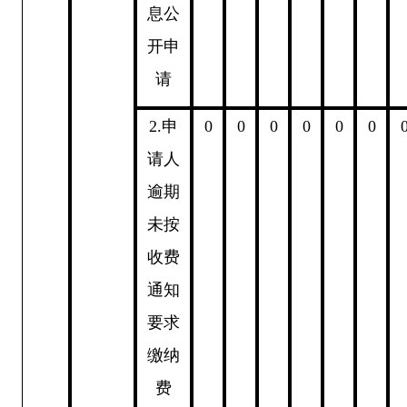
息公
开申
请
2.
申
0
0
0
0
0
0
请人
逾期
未按
收费
通知
要求
缴纳
费