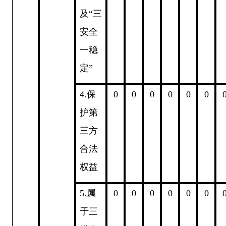
及
“
三
安全
一稳
定
”
4.
保
0
0
0
0
0
0
护第
三方
合法
权益
5.
属
0
0
0
0
0
0
于三