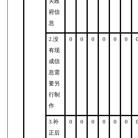
关政
府信
息
2.
没
0
0
0
0
0
0
有现
成信
息需
要另
行制
作
3.
补
0
0
0
0
0
0
正后