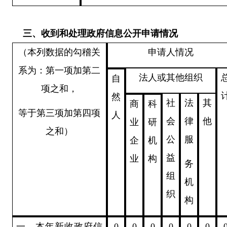
三、
收到和处理政府信息公开申请情况
（本列数据的勾稽关
申请人情况
系为：第一项加第二
法人或其他组织
自
项之和，
然
社
法
其
商
科
等于第三项加第四项
人
会
律
他
业
研
之和）
公
服
企
机
益
业
构
务
组
机
织
构
一、本年新收政府信
0
0
0
0
0
0