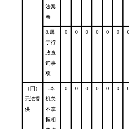
法案
卷
8.
属
0
0
0
0
0
0
于行
政查
询事
项
（四）
1.
本
0
0
0
0
0
0
无法提
机关
供
不掌
握相