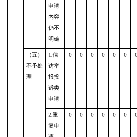
申请
内容
仍不
明确
（五）
1.
信
0
0
0
0
0
0
不予处
访举
理
报投
诉类
申请
2.
重
0
0
0
0
0
0
复申
请