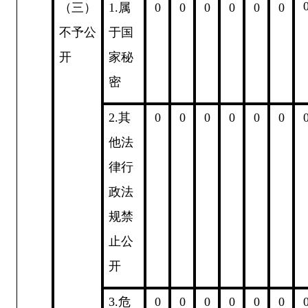
（三）
1.
属
0
0
0
0
0
0
不予公
于国
开
家秘
密
2.
其
0
0
0
0
0
0
他法
律行
政法
规禁
止公
开
3.
危
0
0
0
0
0
0