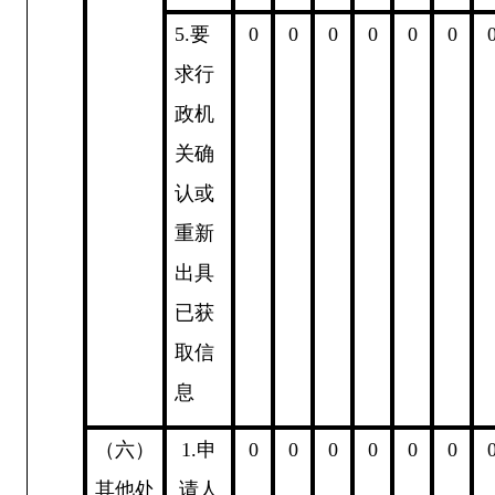
5.
要
0
0
0
0
0
0
求行
政机
关确
认或
重新
出具
已获
取信
息
（六）
1.
申
0
0
0
0
0
0
其他处
请人