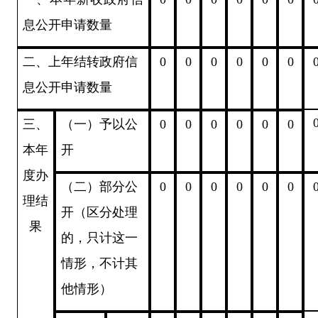
息公开申请数量
二、上年结转政府信
0
0
0
0
0
0
息公开申请数量
三、
（一）予以公
0
0
0
0
0
0
本年
开
度办
（二）部分公
0
0
0
0
0
0
理结
开（区分处理
果
的，只计这一
情形，不计其
他情形）