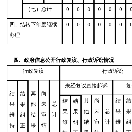
（七）总计
0
0
0
0
0
0
四、结转下年度继续
0
0
0
0
0
0
办理
四、政府信息公开行政复议、行政诉讼情况
行政复议
行政诉讼
未经复议直接起诉
复
其
尚
结
结
其
尚
结
结
结
结
他
未
总
果
果
他
未
总
果
果
果
果
结
审
计
维
纠
结
审
计
维
纠
维
纠
果
结
持
正