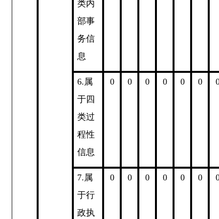
类内
部事
务信
息
6.
属
0
0
0
0
0
0
于四
类过
程性
信息
7.
属
0
0
0
0
0
0
于行
政执