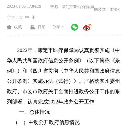
2023-01-05 17:04:39
来源：
康定市医疗保障局
阅读数：
374次
字号：
大
中
小
收藏
打印
分享：
202
2
年，
康定市医疗保障局
认真贯彻实施《中
华人民共和国政府信息公开条例》（以下简称《条
例》）和《四川省贯彻〈中华人民共和国政府信息
公开条例〉实施办法（试行）》。
严格落实
州委州
政府
、市委市政府
关于全面推进政务公开工作的系
列部署，
认真完成
2022年政务公开工作。
一、总体
情况
（
一
）主动公开政府信息情况