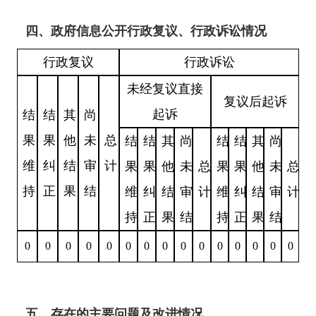
四、政府信息公开行政复议、行政诉讼情况
行政复议
行政诉讼
未经复议直接
复议后起诉
起诉
结
结
其
尚
果
果
他
未
总
结
结
其
尚
结
结
其
尚
维
纠
结
审
计
果
果
他
未
总
果
果
他
未
总
持
正
果
结
维
纠
结
审
计
维
纠
结
审
计
持
正
果
结
持
正
果
结
0
0
0
0
0
0
0
0
0
0
0
0
0
0
0
五、存在的主要问题及改进情况