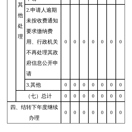
其
2.申请人逾期
他
未按收费通知
处
要求缴纳费
理
用、行政机关
0
0
0
0
0
0
0
不再处理其政
府信息公开申
请
3.其他
0
0
0
0
0
0
0
（七）总计
0
0
0
0
0
0
0
四、结转下年度继续
0
0
0
0
0
0
0
办理