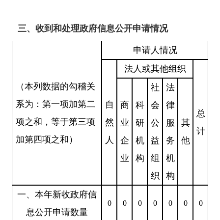
三、收到和处理政府信息公开申请情况
申请人情况
法人或其他组织
（本列数据的勾稽关
社
法
系为：第一项加第二
自
商
科
会
律
总
项之和，等于第三项
然
业
研
公
服
其
计
加第四项之和）
人
企
机
益
务
他
业
构
组
机
织
构
一、本年新收政府信
0
0
0
0
0
0
0
息公开申请数量