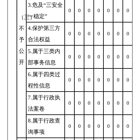
3.危及“三安全
0
0
0
0
0
0
0
一稳定”
（三）
4.保护第三方
不
0
0
0
0
0
0
0
合法权益
予
公
5.属于三类内
0
0
0
0
0
0
0
开
部事务信息
6.属于四类过
0
0
0
0
0
0
0
程性信息
7.属于行政执
0
0
0
0
0
0
0
法案卷
8.属于行政查
0
0
0
0
0
0
0
询事项