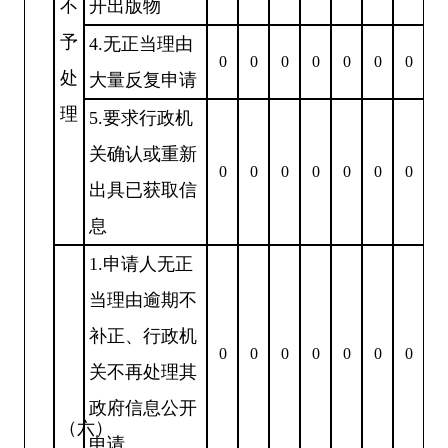
不
开出版物
予
4.无正当理由
0
0
0
0
0
0
0
处
大量反复申请
理
5.要求行政机
关确认或重新
0
0
0
0
0
0
0
出具已获取信
息
1.申请人无正
当理由逾期不
补正、行政机
0
0
0
0
0
0
0
关不再处理其
政府信息公开
（六）
申请