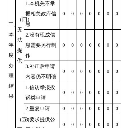
1.本机关不掌
握相关政府信
0
0
0
0
0
0
0
（四）
息
三、
无
本
2.没有现成信
法
年
息需要另行制
0
0
0
0
0
0
0
提
度
作
供
办
3.补正后申请
0
0
0
0
0
0
0
理
内容仍不明确
结
1.信访举报投
0
0
0
0
0
0
0
果
诉类申请
2.重复申请
0
0
0
0
0
0
0
（五）
3.要求提供公
0
0
0
0
0
0
0