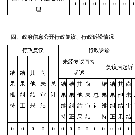
0
0
0
0
0
0
理
四、政府信息公开行政复议、行政诉讼情况
行政复议
行政诉讼
未经复议直接
复议后起诉
起诉
结
结
其
尚
果
果
他
未
总
结
结
其
尚
结
结
其
尚
维
纠
结
审
计
果
果
他
未
总
果
果
他
未
持
正
果
结
维
纠
结
审
计
维
纠
结
审
持
正
果
结
持
正
果
结
0
0
0
0
0
0
0
0
0
0
0
0
0
0