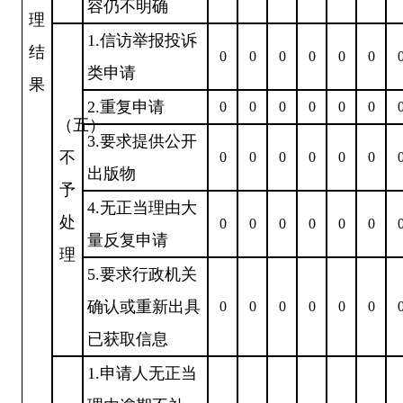
容仍不明确
理
1.信访举报投诉
结
0
0
0
0
0
0
类申请
果
2.重复申请
0
0
0
0
0
0
（五）
3.要求提供公开
不
0
0
0
0
0
0
出版物
予
4.无正当理由大
处
0
0
0
0
0
0
量反复申请
理
5.要求行政机关
确认或重新出具
0
0
0
0
0
0
已获取信息
1.申请人无正当