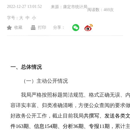
2022-12-27 13:01:52
来源：
康定市统计局
阅读数：
469次
字号：
大
中
小
收藏
打印
分享：
一、总体情况
（一）主动公开情况
我局严格按照标题简洁规范、格式正确无误、
容详实丰富、归类准确清晰，方便公众查阅的要求
好政务公开工作，截止目前我局
共撰写、发送各类
件163期、信息154期、分析36期、专报11期，
累计