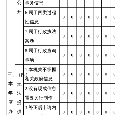
公
事务信息
开
6.属于四类过程
0
0
0
0
0
0
性信息
7.属于行政执法
0
0
0
0
0
0
案卷
8.属于行政查询
0
0
0
0
0
0
事项
1.本机关不掌握
三、
0
0
0
0
0
0
（四）
相关政府信息
本
无
2.没有现成信息
年
法
0
0
0
0
0
0
需要另行制作
度
提
3.补正后申请内
办
供
0
0
0
0
0
0