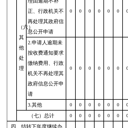
理由逾期不补
正、行政机关不
0
0
0
0
0
0
再处理其政府信
（六）
息公开申请
其
2.申请人逾期未
他
按收费通知要求
处
缴纳费用、行政
理
0
0
0
0
0
0
机关不再处理其
政府信息公开申
请
3.其他
0
0
0
0
0
0
（七）总计
0
0
0
0
0
0
四、结转下年度继续办