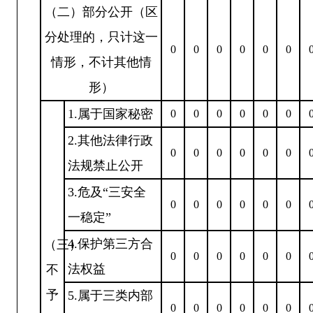
（二）部分公开（区
分处理的，只计这一
0
0
0
0
0
0
情形，不计其他情
形）
1.属于国家秘密
0
0
0
0
0
0
2.其他法律行政
0
0
0
0
0
0
法规禁止公开
3.危及“三安全
0
0
0
0
0
0
一稳定”
4.保护第三方合
（三）
0
0
0
0
0
0
法权益
不
予
5.属于三类内部
0
0
0
0
0
0