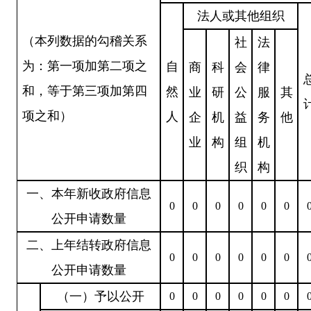
法人或其他组织
（本列数据的勾稽关系
社
法
为：第一项加第二项之
自
商
科
会
律
和，等于第三项加第四
然
业
研
公
服
其
项之和）
人
企
机
益
务
他
业
构
组
机
织
构
一、本年新收政府信息
0
0
0
0
0
0
公开申请数量
二、上年结转政府信息
0
0
0
0
0
0
公开申请数量
（一）予以公开
0
0
0
0
0
0