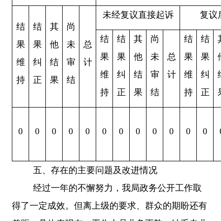
未经复议直接起诉
复议
结
结
其
尚
结
结
其
尚
结
结
果
果
他
未
总
果
果
他
未
总
果
果
维
纠
结
审
计
维
纠
结
审
计
维
纠
持
正
果
结
持
正
果
结
持
正
0
0
0
0
0
0
0
0
0
0
0
0
五、
存在的主要问题及改进情况
经过一年的不懈努力，我局政务公开工作取
得了一定成效。但离上级的要求、群众的期盼还有