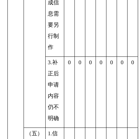
成信
息需
要另
行制
作
3.
补
0
0
0
0
0
0
0
正后
申请
内容
仍不
明确
（五）
1.
信