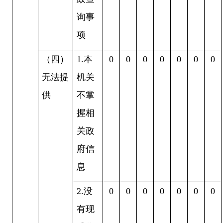
询事
项
（四）
1.
本
0
0
0
0
0
0
0
无法提
机关
供
不掌
握相
关政
府信
息
2.
没
0
0
0
0
0
0
0
有现