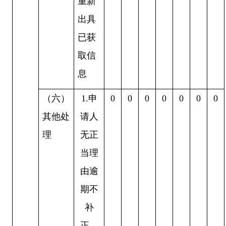
重新
出具
已获
取信
息
（六）
1.
申
0
0
0
0
0
0
0
其他处
请人
理
无正
当理
由逾
期不
补
正、