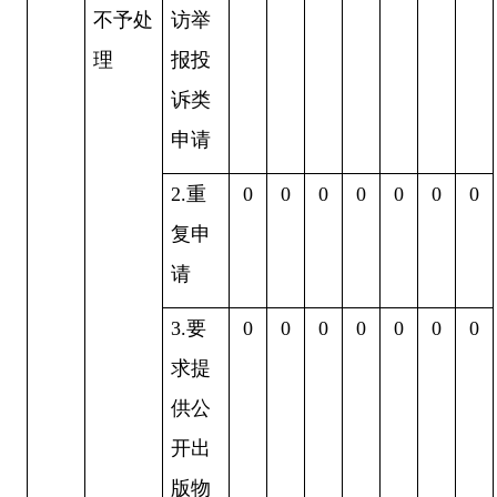
不予处
访举
理
报投
诉类
申请
2.
重
0
0
0
0
0
0
0
复申
请
3.
要
0
0
0
0
0
0
0
求提
供公
开出
版物