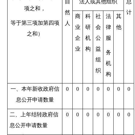
自
法人或其他组织
总
项之和，
然
计
商
科
社
法
其
等于第三项加第四项
人
业
研
会
律
他
之和）
企
机
公
服
业
构
益
务
组
机
织
构
一、本年新收政府信
0
0
0
0
0
0
0
息公开申请数量
二、上年结转政府信
0
0
0
0
0
0
0
息公开申请数量