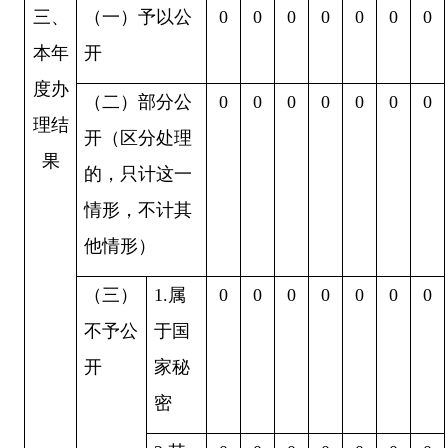
三、
（一）予以公
0
0
0
0
0
0
0
本年
开
度办
（二）部分公
0
0
0
0
0
0
0
理结
开（区分处理
果
的，只计这一
情形，不计其
他情形）
（三）
1.
属
0
0
0
0
0
0
0
不予公
于国
开
家秘
密