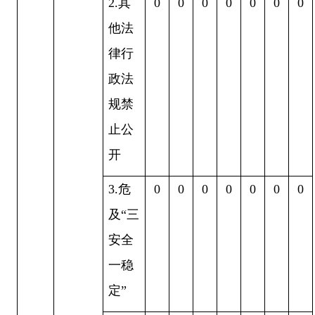
2.
其
0
0
0
0
0
0
0
他法
律行
政法
规禁
止公
开
3.
危
0
0
0
0
0
0
0
及
“
三
安全
一稳
定
”