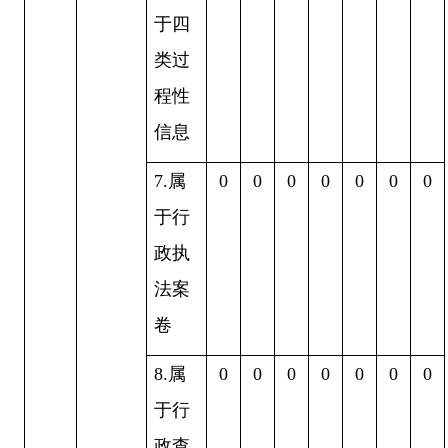
于四
类过
程性
信息
7.
属
0
0
0
0
0
0
0
于行
政执
法案
卷
8.
属
0
0
0
0
0
0
0
于行
政查