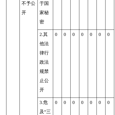
不予公
于国
开
家秘
密
2.
其
0
0
0
0
0
0
0
他法
律行
政法
规禁
止公
开
3.
危
0
0
0
0
0
0
0
及
“
三