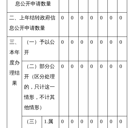
息公开申请数量
二、上年结转政府信
0
0
0
0
0
0
0
息公开申请数量
三、
（一）予以公
0
0
0
0
0
0
0
本年
开
度办
（二）部分公
0
0
0
0
0
0
0
理结
开（区分处理
果
的，只计这一
情形，不计其
他情形）
（三）
1.
属
0
0
0
0
0
0
0