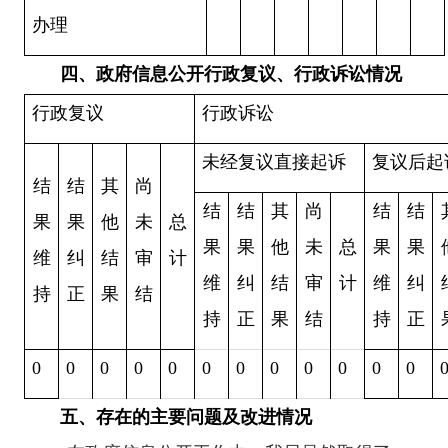
办理
四、政府信息公开行政复议、行政诉讼情况
行政复议
行政诉讼
未经复议直接起诉
复议后起
结
结
其
尚
结
结
其
尚
结
结
果
果
他
未
总
果
果
他
未
总
果
果
维
纠
结
审
计
维
纠
结
审
计
维
纠
持
正
果
结
持
正
果
结
持
正
0
0
0
0
0
0
0
0
0
0
0
0
五、存在的主要问题及改进情况