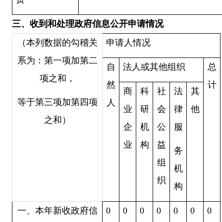
三、收到和处理政府信息公开申请情况
（本列数据的勾稽关
申请人情况
系为：第一项加第二
自
法人或其他组织
总
项之和，
然
计
商
科
社
法
其
等于第三项加第四项
人
业
研
会
律
他
之和）
企
机
公
服
业
构
益
务
组
机
织
构
一、本年新收政府信
0
0
0
0
0
0
0