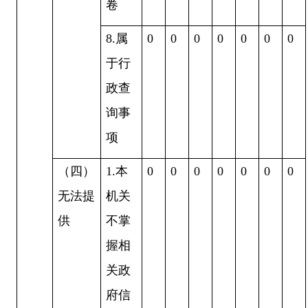
卷
8.
属
0
0
0
0
0
0
0
于行
政查
询事
项
（四）
1.
本
0
0
0
0
0
0
0
无法提
机关
供
不掌
握相
关政
府信