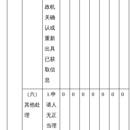
政机
关确
认或
重新
出具
已获
取信
息
（六）
1.
申
0
0
0
0
0
0
0
其他处
请人
理
无正
当理