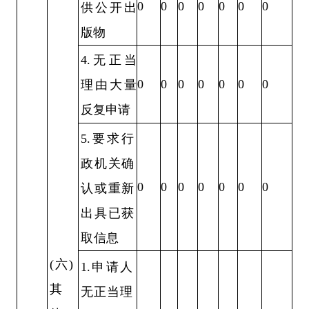
0
0
0
0
0
0
0
供公开出
版物
4.无正当
0
0
0
0
0
0
0
理由大量
反复申请
5.要求行
政机关确
0
0
0
0
0
0
0
认或重新
出具已获
取信息
(六)
1.申请人
其
无正当理