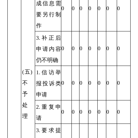
成信息需
0
0
0
0
0
0
0
要另行制
作
3.补正后
0
0
0
0
0
0
0
申请内容
仍不明确
(五)
1.信访举
0
0
0
0
0
0
0
不
报投诉类
予
申请
处
2.重复申
0
0
0
0
0
0
0
理
请
3.要求提