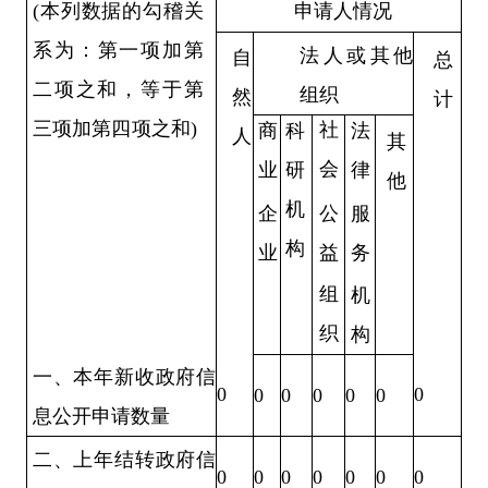
申请人情况
(本列数据的勾稽关
系为：第一项加第
法人或其他
自
总
二项之和，等于
第
组织
然
计
三项加第四项之和)
社
商
科
法
人
其
会
业
研
律
他
机
企
公
服
构
业
益
务
组
机
织
构
一、本年新收政府信
0
0
0
0
0
0
0
息公开申请数量
二、上年结转政府信
0
0
0
0
0
0
0