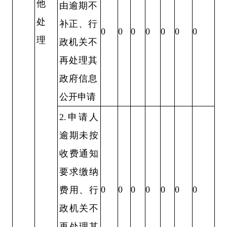
他
由逾期不
处
补正、行
0
0
0
0
0
0
0
理
政机关不
再处理其
政府信息
公开申请
2.申请人
逾期未按
收费通知
要求缴纳
0
0
0
0
0
0
0
费用、行
政机关不
再处理其