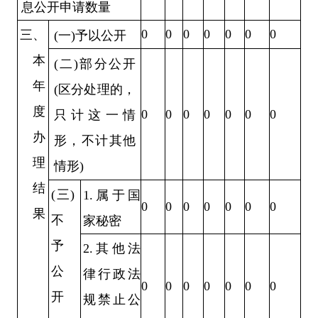
息公开申请数量
0
0
0
0
0
0
0
三、
(一)予以公开
本
(二)部分公开
年
(区分处理的，
度
0
0
0
0
0
0
0
只计这一情
办
形，
不计其他
理
情形)
结
(三)
1.属于国
0
0
0
0
0
0
0
果
不
家秘密
予
2.其他法
公
律行政法
0
0
0
0
0
0
0
开
规禁止公