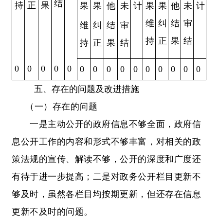
结
持
正
果
果
果
他
未
计
果
果
他
未
计
维
纠
结
审
维
纠
结
审
持
正
果
结
持
正
果
结
0
0
0
0
0
0
0
0
0
0
0
0
0
0
0
五、存在的问题及改进措施
（一）存在的问题
一是主动公开的政府信息不够全面，政府信
息公开工作的内容和形式不够丰富，
对相关的政
策法规的宣传、解读不够，
公开的深度和广度还
有待于进一步提高；
二是对政务公开栏目更新不
够及时，虽然各栏目均按期更新，但还存在信息
更新不及时的问题。