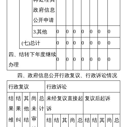
政府信息
公开申请
0
0
0
0
0
0
0
3.其他
0
0
0
0
0
0
0
(七)总计
四、结转下年度继续
0
0
0
0
0
0
0
办理
四、政府信息公开行政复议、行政诉讼情况
行政复议
行政诉讼
结
结
其
尚
总
未经复议直接起
复议后起诉
果
果
他
未
计
诉
审
维
纠
结
结
结
其
尚
总
结
结
其
尚
总