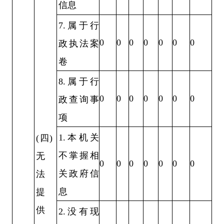
信息
7.属于行
0
0
0
0
0
0
0
政执法案
卷
8.属于行
0
0
0
0
0
0
0
政查询事
项
1.本机关
(四)
不掌握相
无
0
0
0
0
0
0
0
关政府信
法
息
提
供
2.没有现