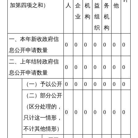
加第四项之和）
人
企
机
益
务
他
业
构
组
机
织
构
一、本年新收政府信
0
0
0
0
0
0
0
息公开申请数量
二、上年结转政府信
0
0
0
0
0
0
0
息公开申请数量
（一）予以公开
0
0
0
0
0
0
0
（二）部分公开
（区分处理的，
0
0
0
0
0
0
0
只计这一情形，
不计其他情形）