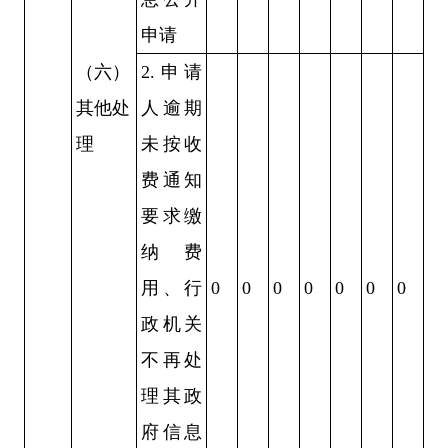
申请
（六）
2.
申请
其他处
人逾期
理
未按收
费通知
要求缴
纳费
用、行
0
0
0
0
0
0
0
政机关
不再处
理其政
府信息