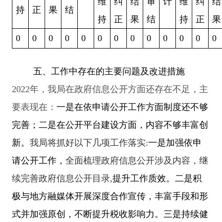
维
纠
结
审
计
维
纠
结
持
正
果
结
持
正
果
结
持
正
果
0
0
0
0
0
0
0
0
0
0
0
0
0
五、工作中存在的主要问题及改进措施
2022
年，我局在政府信息公开方面还存在不足，主
要表现在：
一是在依申请公开工作方面制度还不够
完善；二是在公开平台建设方面，内容不够丰富创
新。
我局将抓好以下几项工作落实
:
一是加强依申
请公开工作，
全面梳理政府信息公开涉及内容，继
续完善政府信息公开目录
,
提升工作质效。二是
积
极与地方融媒体开展深度合作宣传
，丰富手段和形
式并加强原创，不断提升税收影响力。三是持续健