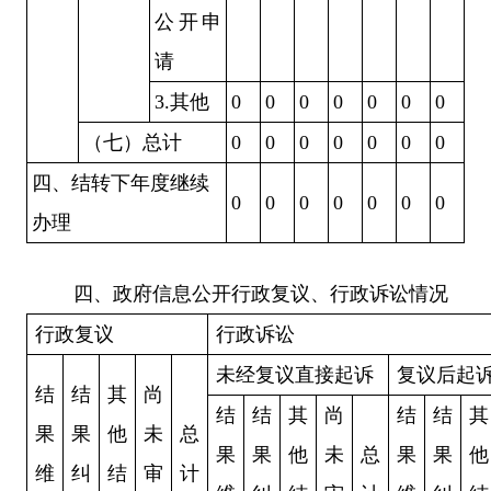
公开申
请
3.
其他
0
0
0
0
0
0
0
（七）总计
0
0
0
0
0
0
0
四、结转下年度继续
0
0
0
0
0
0
0
办理
四、政府信息公开行政复议、行政诉讼情况
行政复议
行政诉讼
未经复议直接起诉
复议后起
结
结
其
尚
结
结
其
尚
结
结
其
果
果
他
未
总
果
果
他
未
总
果
果
他
维
纠
结
审
计