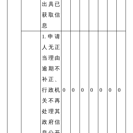
出具已
获取信
息
1.
申请
人无正
当理由
逾期不
补正、
行政机
0
0
0
0
0
0
0
关不再
处理其
政府信
息公开