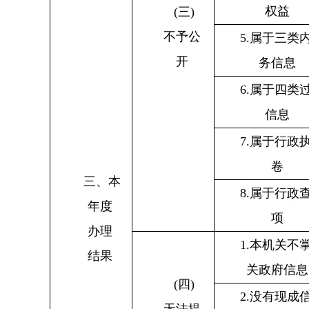
权益
(
三
)
不予公
5.
属于三类
开
务信息
6.
属于四类
信息
7.
属于行政
卷
三、本
8.
属于行政
年度
项
办理
1.
本机关不
结果
关政府信息
(
四
)
2.
没有现成
无法提