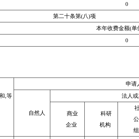
0
第二十条
第
(
八
)
项
本年收费金额
(
单
0
申请
和
,
等
法人或
自然人
商业
科研
公
企业
机构
组