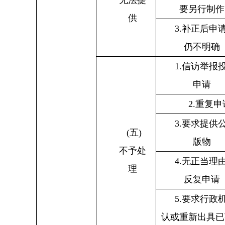
要另行制作
供
3.
补正后申
仍不明确
1.
信访举报
申请
2.
重复申
3.
要求提供
(
五
)
版物
不予处
4.
无正当理
理
反复申请
5.
要求行政
认或重新出具已