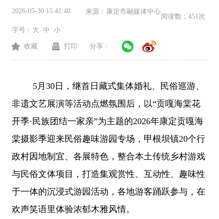
2026-05-30 15:41:40
来源：
康定市融媒体中心
阅读数：
451次
字号：
大
中
小
收藏
打印
分享：
5月30日，继首日藏式集体婚礼、民俗巡游、
非遗文艺展演等活动点燃氛围后，以“贡嘎海棠花
开季·民族团结一家亲”为主题的2026年康定贡嘎海
棠摄影季迎来民俗趣味游园专场，甲根坝镇20个行
政村因地制宜、各展特色，整合本土传统乡村游戏
与民俗文体项目，打造集观赏性、互动性、趣味性
于一体的沉浸式游园活动，各地游客踊跃参与，在
欢声笑语里体验浓郁木雅风情。