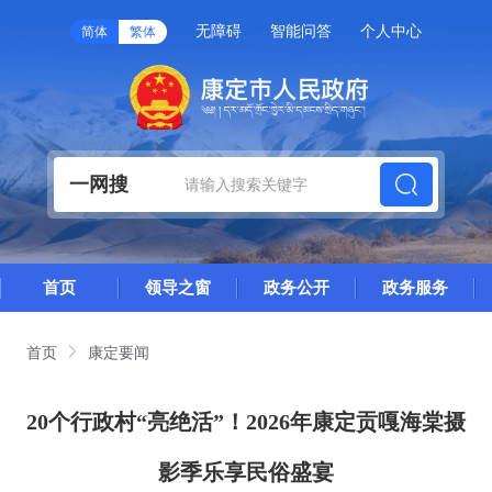
无障碍
智能问答
个人中心
简体
繁体
一网搜
首页
领导之窗
政务公开
政务服务
首页
康定要闻
20个行政村“亮绝活”！2026年康定贡嘎海棠摄
影季乐享民俗盛宴