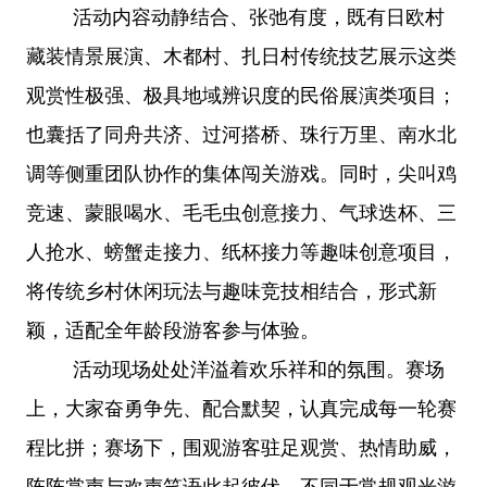
活动内容动静结合、张弛有度，既有日欧村
藏装情景展演、木都村、扎日村传统技艺展示这类
观赏性极强、极具地域辨识度的民俗展演类项目；
也囊括了同舟共济、过河搭桥、珠行万里、南水北
调等侧重团队协作的集体闯关游戏。同时，尖叫鸡
竞速、蒙眼喝水、毛毛虫创意接力、气球迭杯、三
人抢水、螃蟹走接力、纸杯接力等趣味创意项目，
将传统乡村休闲玩法与趣味竞技相结合，形式新
颖，适配全年龄段游客参与体验。
活动现场处处洋溢着欢乐祥和的氛围。赛场
上，大家奋勇争先、配合默契，认真完成每一轮赛
程比拼；赛场下，围观游客驻足观赏、热情助威，
阵阵掌声与欢声笑语此起彼伏。不同于常规观光游