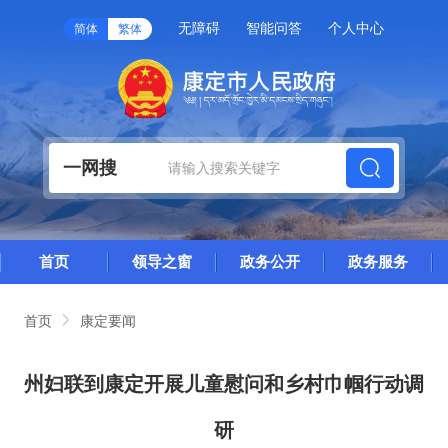
无障碍
智能问答
个人中心
简体
繁体
一网搜
首页
领导之窗
政务公开
政务服务
首页
康定要闻
州妇联到康定开展儿童慰问和乡村巾帼行动调
研