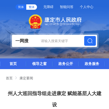
无障碍
智能问答
个人中心
简体
繁体
一网搜
首页
领导之窗
政务公开
政务服务
首页
康定要闻
州人大巡回指导组走进康定 赋能基层人大建
设