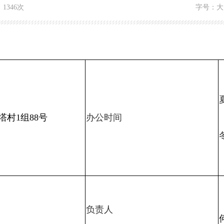
：
1346次
字号：
大
塔村
1组88号
办公时间
负责人