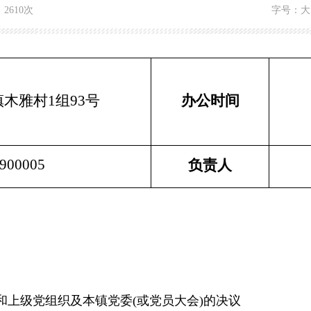
：
2610次
字号：
大
木雅村1组93号
办公时间
8900005
负责人
和上级党组织及本镇党委(或党员大会)的决议