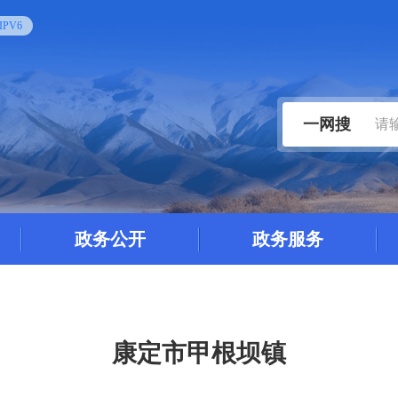
PV6
一网搜
政务公开
政务服务
康定市甲根坝镇