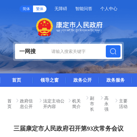
无障碍
智能问答
个人中心
简体
繁体
一网搜
首页
领导之窗
政务公开
政务服务
副
高
首
政府信
法定主动公
机关
主要
市
永
页
息公开
开内容
简介
活动
长
强
三届康定市人民政府召开第93次常务会议