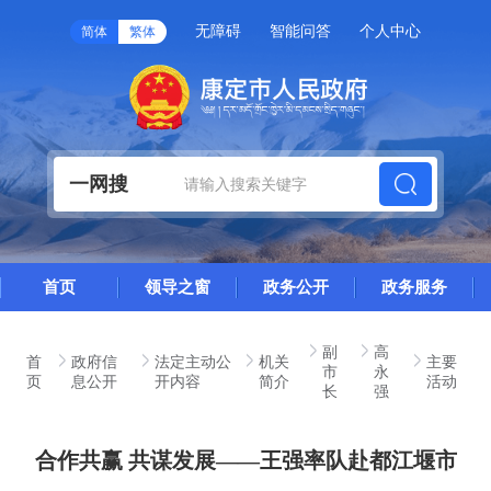
无障碍
智能问答
个人中心
简体
繁体
一网搜
首页
领导之窗
政务公开
政务服务
副
高
首
政府信
法定主动公
机关
主要
市
永
页
息公开
开内容
简介
活动
长
强
合作共赢 共谋发展——王强率队赴都江堰市