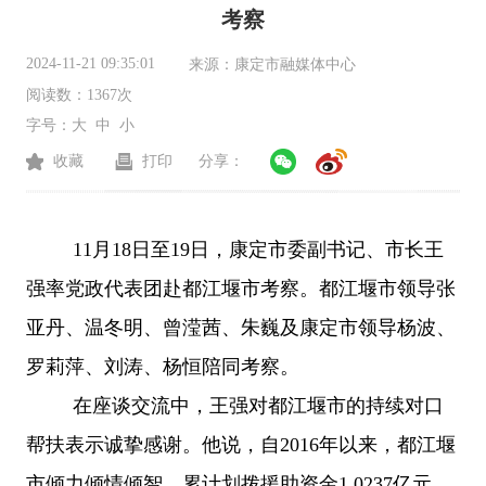
考察
2024-11-21 09:35:01
来源：
康定市融媒体中心
阅读数：
1367次
字号：
大
中
小
收藏
打印
分享：
11月18日至19日，康定市委副书记、市长王
强率党政代表团赴都江堰市考察。都江堰市领导张
亚丹、温冬明、曾滢茜、朱巍及康定市领导杨波、
罗莉萍、刘涛、杨恒陪同考察。
在座谈交流中，王强对都江堰市的持续对口
帮扶表示诚挚感谢。他说，自
2016年以来，都江堰
市倾力倾情倾智，累计划拨援助资金1.0237亿元，