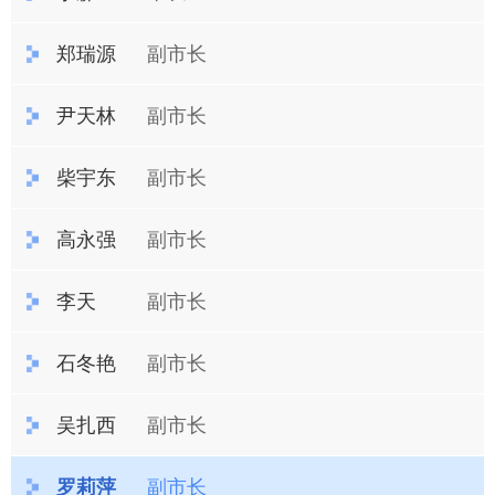
郑瑞源
副市长
尹天林
副市长
柴宇东
副市长
高永强
副市长
李天
副市长
石冬艳
副市长
吴扎西
副市长
罗莉萍
副市长