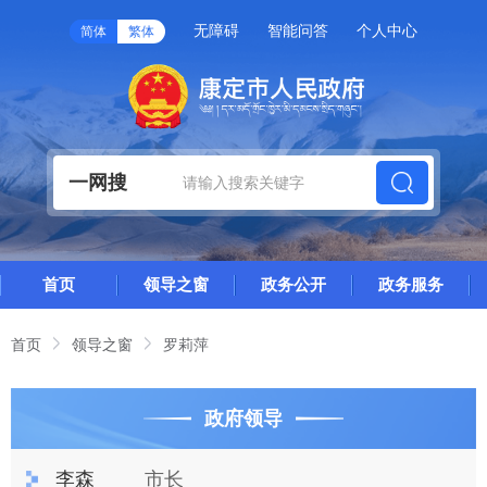
无障碍
智能问答
个人中心
简体
繁体
一网搜
首页
领导之窗
政务公开
政务服务
首页
领导之窗
罗莉萍
政府领导
李森
市长