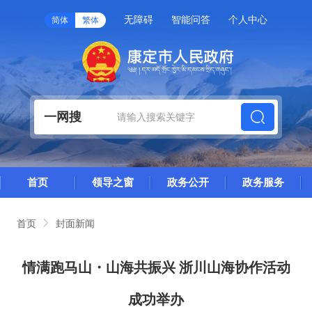
无障碍
智能问答
个人中心
简体
繁体
一网搜
首页
领导之窗
政务公开
政务服务
首页
封面新闻
情满跑马山・山海共振兴 浙川山海协作活动
成功举办