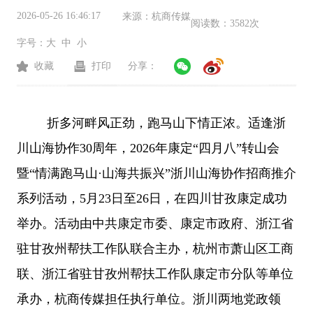
2026-05-26 16:46:17
来源：
杭商传媒
阅读数：
3582次
字号：
大
中
小
收藏
打印
分享：
折多河畔风正劲，跑马山下情正浓。适逢浙
川山海协作
30周年，2026年康定“四月八”转山会
暨“情满跑马山·山海共振兴”浙川山海协作招商推介
系列活动，5月23日至26日，在四川甘孜康定成功
举办。活动由中共康定市委、康定市政府、浙江省
驻甘孜州帮扶工作队联合主办，杭州市萧山区工商
联、浙江省驻甘孜州帮扶工作队康定市分队等单位
承办，杭商传媒担任执行单位。浙川两地党政领