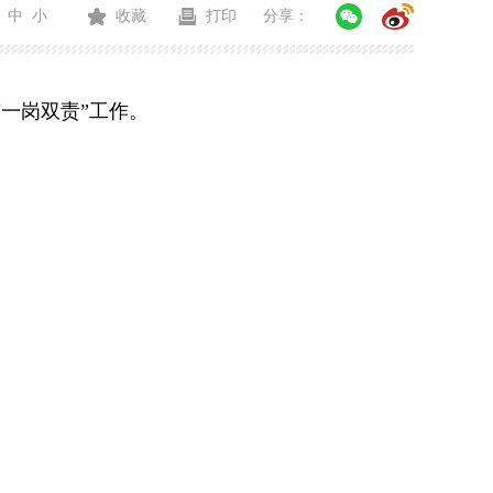
中
小
收藏
打印
分享：
一岗双责”工作。