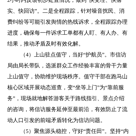
实、快回访”。二是全程跟踪，针对噪音扰民、消
费纠纷等可能引发舆情的热线诉求，全程跟踪办理
进度，确保每一件
诉求
工单都有人盯、有人办、有
结果，推动矛盾及时有效化解。
（
4
）
上山驻点值守，当好
“护航员”
。
市信访
局由
局长
带队，选派群众工作经验丰富的骨干力量
上山值守，协助维护现场秩序。值守干部在跑马山
核心区域开展动态巡查，变
“坐等上门”为“靠前服
务”，现场就地解答游客关于路线指引、景点介绍
的咨询，将信访服务延伸至最前沿，有效防止了流
动人口引发的前端矛盾转化为信访问题。
（
5
）
聚焦源头稳控，守好
“责任田”
。
坚持
“内