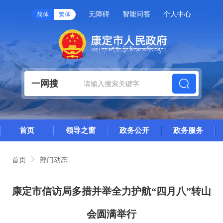
无障碍
智能问答
个人中心
简体
繁体
一网搜
首页
领导之窗
政务公开
政务服务
首页
部门动态
康定市信访局多措并举全力护航“四月八”转山
会圆满举行