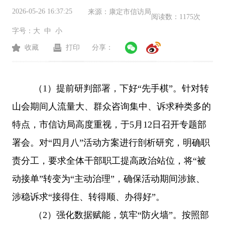
2026-05-26 16:37:25
来源：
康定市信访局
阅读数：
1175次
字号：
大
中
小
收藏
打印
分享：
（
1
）
提前研判部署，下好
“先手棋”
。
针对转
山会期间人流量大、群众咨询集中、诉求种类多的
特点，市信访局高度重视，于
5月
12
日召开专题部
署会。
对
“四月八”活动方案进行剖析研究，
明确职
责分工，要求全体干部职工提高政治站位，将
“被
动接单”转变为“主动治理”，确保活动期间涉旅、
涉稳诉求“接得住、转得顺、办得好”。
（
2
）
强化数据赋能，筑牢
“防火墙”
。
按照部