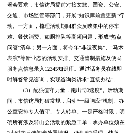
署会要求，
市信访局提前对接文旅、
国资、
公安、
交通、市场监管等部门，开展
“知识库前置更新”行
动。一方面
，
梳理
活动
期间群众反映集中的停车
难、餐饮消费、如厕排队等高频问题，形成
“热点
问答”清单；另一方面，将今年“非遗夜集”、“马术
表演”等新业态的活动安排、交通管制措施及便民
服务点信息录入12345知识库。通过话务员在线即
时解答常见咨询，实现咨询类诉求“直接办结”。
（
3
）
配强值守力量，跑出
“加速度”
。
活动期
间，市信访局打破常规，启动
“一级响应”机制。办
公室
安排
专人值守、专人转
单
。一是严格时限，明
确所有涉及转山会活动的紧急工单，承办单位须在
2小时内反馈初步处置情况，做到“快受理、快落