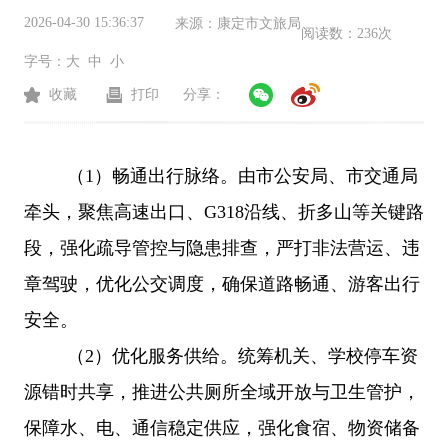
2026-04-30 15:36:37
来源：
康定市文旅局
阅读数：
236次
字号：
大
中
小
收藏
打印
分享：
（
1
）畅通出行脉络。由市公安局、市交通局
牵头，聚焦高速出口、
G318
沿线、折多山等关键路
段，强化疏导管控与隐患排查，严打非法营运、违
章驾驶，优化公交调度，确保道路畅通、游客出行
安全。
（
2
）优化服务供给。统筹机关、学校停车资
源错时共享，推进公共厕所全域开放与卫生管护，
保障水、电、通信稳定供应，强化食宿、物资储备