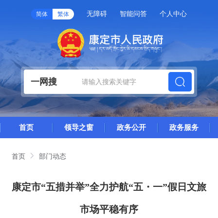
无障碍
智能问答
个人中心
简体
繁体
一网搜
首页
领导之窗
政务公开
政务服务
首页
部门动态
康定市“五措并举”全力护航“五・一”假日文旅
市场平稳有序