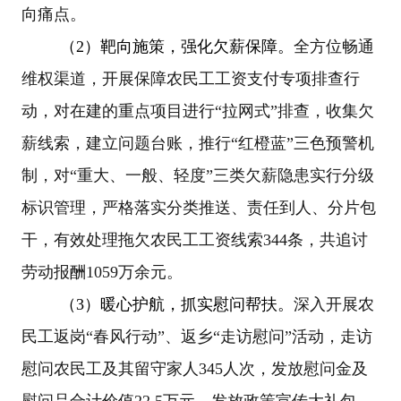
向痛点
。
（
2
）靶向施策，强化欠薪保障。
全方位畅通
维权渠道，开展保障农民工工资支付专项排查行
动，对在建的重点项目进行
“拉网式”排查，收集欠
薪线索，建立问题台账，推行“红橙蓝”三色预警机
制，对“重大、一般、轻度”三类欠薪隐患实行分级
标识管理，严格落实分类推送、责任到人、分片包
干，有效处理拖欠农民工工资线索
344
条，共追讨
劳动报酬
1059
万余元。
（
3
）暖心护航，抓实慰问帮扶。
深入开展农
民工返岗
“春风行动”、返乡“走访慰问”活动，走访
慰问农民工及其留守家人
345
人次，发放慰问金及
慰问品合计价值
22.5
万元，发放政策宣传大礼包