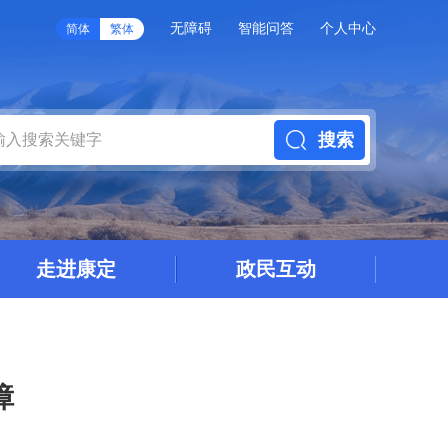
无障碍
智能问答
个人中心
简体
繁体
搜索
走进康定
政民互动
障