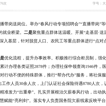
176次
字号：
大
播带岗送岗位。举办
“春风行动专项招聘会”“直播带岗”
的就业桥梁。
二是
聚焦重点群体送温暖。开展
“走基层·
深入基层，针对脱贫人口、农民工等重点群体进行
“点对
一是
优化流程，提升办事效率。积极推行综合柜员制，强
累计办理各类证照2878件；办理社保申领查询1946件，医
针对行动不便的特殊群体，
推行
“帮办代办”服务，将
社保
服
出工作人员
30余人次，上门认证社会保险待遇8780人次，认
精准发力
“出重拳”。扎实开展根治欠薪春风行动，出动执
慧赋能
“亮利剑”。落实专人负责国务院欠薪线索反映平台、