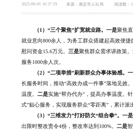
2025-06-01 16:37:19
来源：
康定市人社局
阅读数：
（
1）“三个聚焦”扩宽就业路。一是
聚焦直
就业意向800余人，为务工群众搭建起高效便捷
慰问资金15.6万元。
三是
聚焦群众需求讲政策。
服务1000余人次。
（
2）“二项举措”刷新群众办事体验感。
长服务时间，推动
“高效办成一件事”落地见效。
温度。
二是
实施
“帮办代办”，提高办事温度。
式”贴心服务，实现服务群众“零距离”
，累计派
（
3）“三维发力”打好防欠“组合拳”。一是
出限时整改责令4份，整改率达到100%。
二是
智