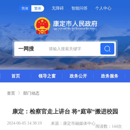
无障碍
智能问答
个人中心
简体
繁体
一网搜
首页
领导之窗
政务公开
政务服务
首页
部门动态
康定：检察官走上讲台 将“庭审”搬进校园
2024-06-05 14:38:19
来源：
康定市融媒体中心
阅读数：
144次